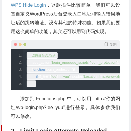
WPS Hide Login
，这款插件比较简单，我们可以设
置自定义WordPress后台登录入口地址和输入错误地
址后的跳转地址。没有其他的特殊功能。如果我们要
用这么简单的功能，其实还可以用到代码实现。
复制
//隐藏后台地址
    add_action
(
'login_enqueue_scripts'
,
'login_protection'
);
function
 login_protection
(){
if
(
$_GET
[
'lee'
]
!=
'yuu'
)
header
(
'Location: http://www.zhujiping
}
添加到 Functions.php 中，可以用 "http://你的网
址/wp-login.php?lee=yuu"进行登录。具体参数我们
可以修改。
2、Limit Login Attempts Reloaded