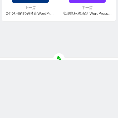
上一篇
下一篇
2个好用的代码禁止WordPress被滥用评论内容
实现鼠标移动到 WordPress 头像图标转动效果
© 2026
主机评价网
版权所有
联系合作
网站地图
苏ICP备
2022025933号-1