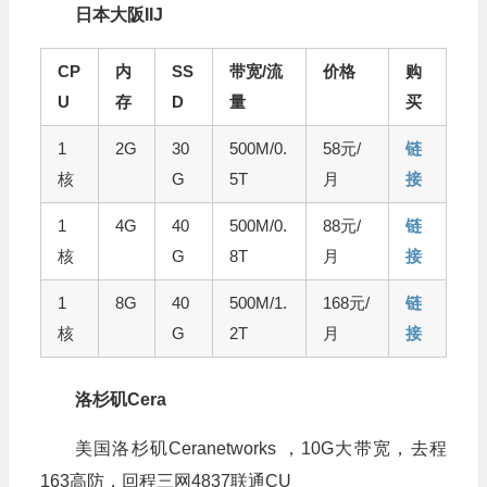
日本大阪IIJ
CP
内
SS
带宽/流
价格
购
U
存
D
量
买
1
2G
30
500M/0.
58元/
链
核
G
5T
月
接
1
4G
40
500M/0.
88元/
链
核
G
8T
月
接
1
8G
40
500M/1.
168元/
链
核
G
2T
月
接
洛杉矶Cera
美国洛杉矶Ceranetworks ，10G大带宽，去程
163高防，回程三网4837联通CU