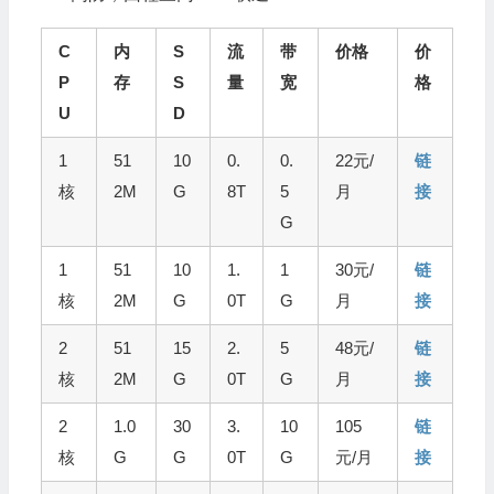
C
内
S
流
带
价格
价
P
存
S
量
宽
格
U
D
1
51
10
0.
0.
22元/
链
核
2M
G
8T
5
月
接
G
1
51
10
1.
1
30元/
链
核
2M
G
0T
G
月
接
2
51
15
2.
5
48元/
链
核
2M
G
0T
G
月
接
2
1.0
30
3.
10
105
链
核
G
G
0T
G
元/月
接