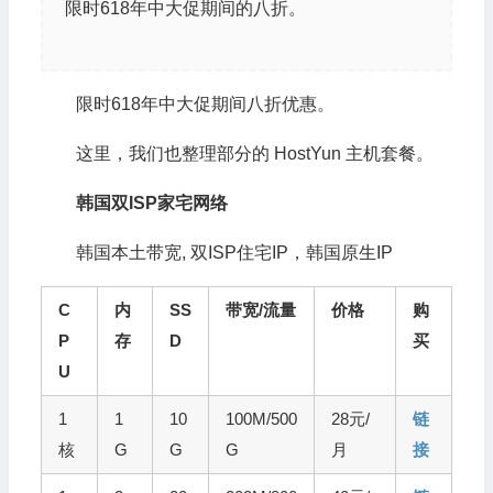
限时618年中大促期间的八折。
限时618年中大促期间八折优惠。
这里，我们也整理部分的 HostYun 主机套餐。
韩国双ISP家宅网络
韩国本土带宽, 双ISP住宅IP，韩国原生IP
C
内
SS
带宽/流量
价格
购
P
存
D
买
U
1
1
10
100M/500
28元/
链
核
G
G
G
月
接