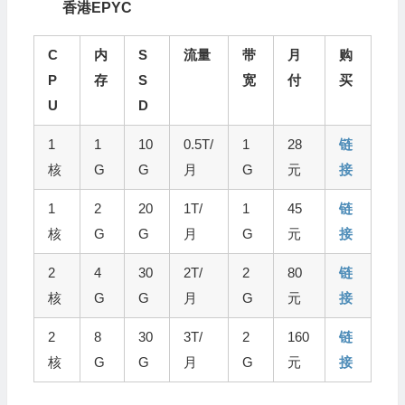
香港EPYC
C
内
S
流量
带
月
购
P
存
S
宽
付
买
U
D
1
1
10
0.5T/
1
28
链
核
G
G
月
G
元
接
1
2
20
1T/
1
45
链
核
G
G
月
G
元
接
2
4
30
2T/
2
80
链
核
G
G
月
G
元
接
2
8
30
3T/
2
160
链
核
G
G
月
G
元
接