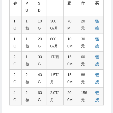
存
P
S
宽
付
买
U
D
1
1
10
300
70
20
链
G
核
G
G/月
M
元
接
1
1
20
600
10
30
链
G
核
G
G/月
0M
元
接
2
1
30
1T/月
15
60
链
G
核
G
0M
元
接
2
2
40
1.5T/
15
88
链
G
核
G
月
0M
元
接
4
2
60
2.0T/
20
156
链
G
核
G
月
0M
元
接