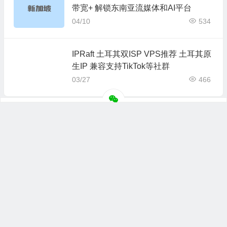
带宽+ 解锁东南亚流媒体和AI平台
04/10
534
IPRaft 土耳其双ISP VPS推荐 土耳其原
生IP 兼容支持TikTok等社群
03/27
466
上一篇
下一篇
IPRaft 韩国原生IP 双ISP网络支持Tiktok直播和跨境电商
IPRaft 日本东京双ISP 日本原生IP地址 解锁日本流媒体电商出海
© 2026
主机评价网
版权所有
联系合作
网站地图
苏ICP备
2022025933号-1