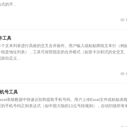
的字...
并工具
多个文本列表进行高效的交叉合并操作。用户输入或粘贴两组文本行（例
一组是地址列表），工具可按照指定的合并模式（如笛卡尔积式的全交叉
自定义...
手机号工具
xcel表格数据中快速识别和提取手机号码。用户上传Excel文件或粘贴表
置的手机号码正则表达式（如中国大陆的11位号段规则），自动扫描所有