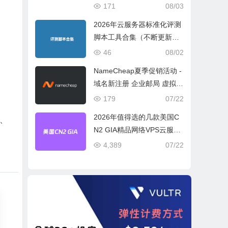
宽或流量模式
171
08/03
2026年云服务器标准化评测
脚本工具合集（不断更新完
善）
46
08/02
NameCheap夏季促销活动 -
域名新注册 企业邮局 虚拟主
机活动盘点
179
07/22
2026年值得选的几款美国C
、
N2 GIA精品网络VPS云服务
。
器推荐
4,389
07/22