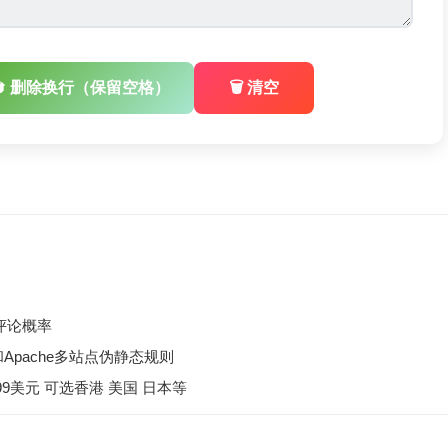
🔄 删除换行（保留空格）
🗑️ 清空
圾评论概率
x和Apache多站点伪静态规则
.99美元 可选香港 美国 日本等