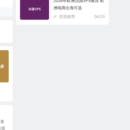
2026年欧洲法国VPS推荐 欧
洲电商出海可选
优选推荐
04/19
具
图片像素尺寸换算器
网页常用色彩大全
CHM
具
批量
快速