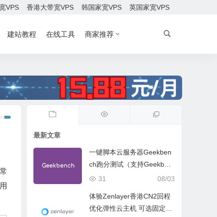
宽VPS
香港大带宽VPS
韩国家宽VPS
英国家宽VPS
建站教程
在线工具
商家推荐
最新文章
一键脚本云服务器Geekben
ch跑分测试（支持Geekben
经常
ch 5 Geekbench 6 Geekbe
31
08/03
用
nch 7）
体验Zenlayer香港CN2回程
优化弹性云主机 可选固定带