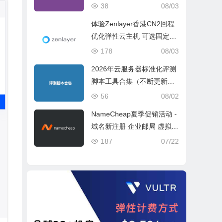
ch 5 Geekbench 6 Geekbe
38
08/03
nch 7）
体验Zenlayer香港CN2回程
优化弹性云主机 可选固定带
宽或流量模式
178
08/03
2026年云服务器标准化评测
脚本工具合集（不断更新完
善）
56
08/02
NameCheap夏季促销活动 -
域名新注册 企业邮局 虚拟主
机活动盘点
187
07/22