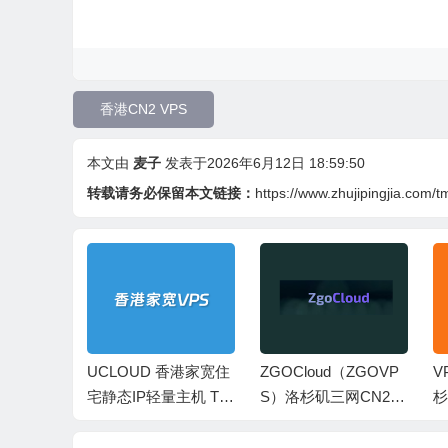
香港CN2 VPS
本文由
麦子
发表于2026年6月12日 18:59:50
转载请务必保留本文链接：
https://www.zhujipingjia.com/
UD 香港家宽住
ZGOCloud（ZGOVP
VPSCAT 新增美国洛
P轻量主机 TK
S）洛杉矶三网CN2 G
杉矶AS4837 双ISP N
海 非直连线
IA优化VPS 美国原生I
TT网络评测
P