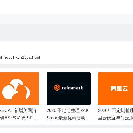
tmhhost-hkcn2vps.html
2026 不定期整理RAK
2026年不定期整理阿
WePC提供Ti
Smart最新优惠活动
里云便宜年付云服务
VPS 可选全
新客注册赠送代金券
器和轻量服务器「低
区 家庭宽带
至年38元」
P地址