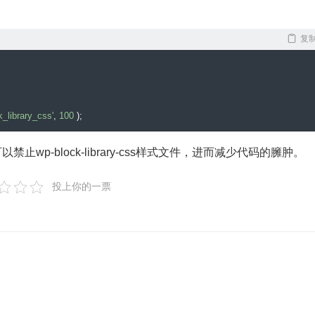
复
_library_css'
,
100
);
可以禁止wp-block-library-css样式文件，进而减少代码的臃肿。
投上你的一票