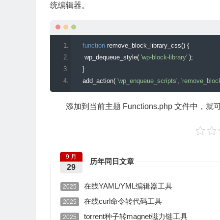
统编辑器。
function
 remove_block_library_css
()
{
     wp_dequeue_style
(
'wp-block-library'
);
}
    add_action
(
'wp_enqueue_scripts'
,
'remove_block
添加到当前主题 Functions.php 文件中，就
9 月
历年同日文章
29
在线YAML/YML编辑器工具
2025
在线curl命令转代码工具
2025
torrent种子转magnet磁力链工具
2025