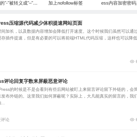
的"-"被转义成"–"问
加上nofollow标签
ess内容加密密
开启
Press压缩源代码减少体积提速网站页面
着运营时间加长，以及数据内容增加会降低打开速度。这个时候我们虽然可以通
缓存插件提速，但是有必要的可以将前端HTML代码压缩，这样也可以降
ress评论回复字数来屏蔽恶意评论
dPress的时候是不是会看到有些后网站被盯上来留言评论留下外链的，会
来发布外链的。这里我们如何屏蔽呢？实际上，大凡能真实的留言的，我
..
屏蔽评论