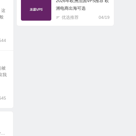
2026年欧洲法国VPS推荐 欧
洲电商出海可选
，这
般
优选推荐
04/19
544
的被
议我
645
3个中文WordPress导航主题模板推荐 适合目录导航网站