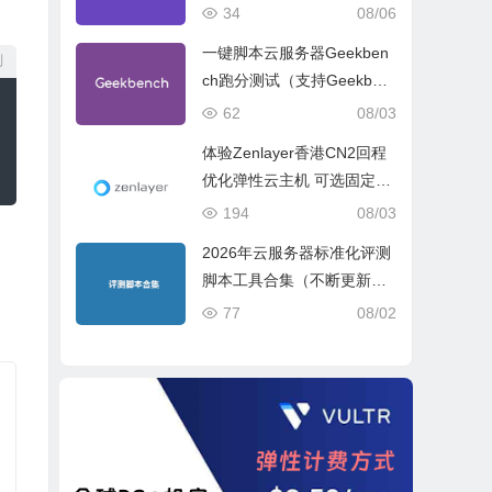
试、网络线路与购买建议
34
08/06
一键脚本云服务器Geekben
制
ch跑分测试（支持Geekben
ch 5 Geekbench 6 Geekbe
62
08/03
nch 7）
体验Zenlayer香港CN2回程
优化弹性云主机 可选固定带
宽或流量模式
194
08/03
2026年云服务器标准化评测
脚本工具合集（不断更新完
善）
77
08/02