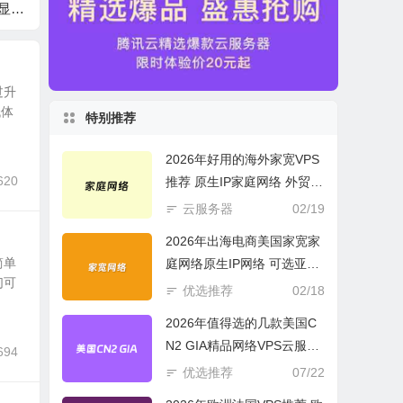
码显示
ess面包屑导航通用代
重复文件 检测标题一
禁止裁
码
样的文章
过升
低体
特别推荐
2026年好用的海外家宽VPS
620
推荐 原生IP家庭网络 外贸电
商必选
云服务器
02/19
2026年出海电商美国家宽家
简单
庭网络原生IP网络 可选亚欧
们可
美云服务器
优选推荐
02/18
2026年值得选的几款美国C
N2 GIA精品网络VPS云服务
694
器推荐
优选推荐
07/22