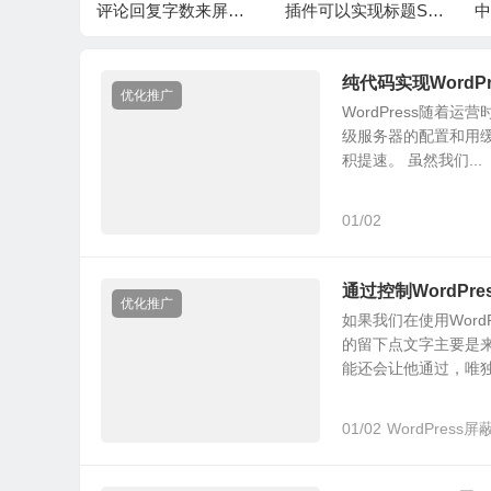
码减少体积
评论回复字数来屏蔽
插件可以实现标题SE
中
面
恶意评论
O效果
题
纯代码实现Word
优化推广
WordPress随
级服务器的配置和用
积提速。 虽然我们...
01/02
通过控制WordP
优化推广
如果我们在使用Wor
的留下点文字主要是
能还会让他通过，唯独.
01/02
WordPress