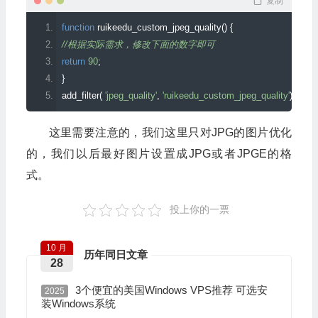
复制
function
 ruikeedu_custom_jpeg_quality
()
{
//根据实际需求，修改下面的数字即可
return
90
;
}
add_filter
(
'jpeg_quality'
,
'ruikeedu_custom_jpeg_quality'
);
这里需要注意的，我们这里只对JPG的图片优化
的，我们以后最好图片设置成JPG或者JPGE的格
式。
投上你的一票
10 月
历年同日文章
28
3个便宜的美国Windows VPS推荐 可选安
2025
装Windows系统