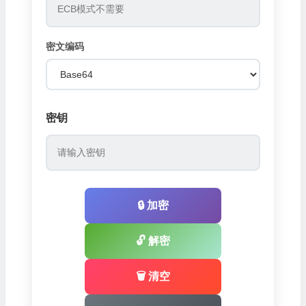
密文编码
密钥
🔒 加密
🔓 解密
🗑️ 清空