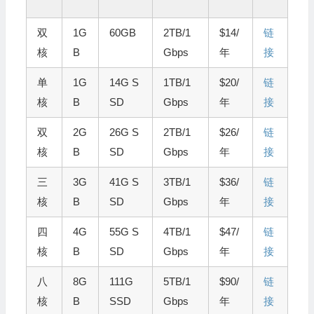
双
1G
60GB
2TB/1
$14/
链
核
B
Gbps
年
接
单
1G
14G S
1TB/1
$20/
链
核
B
SD
Gbps
年
接
双
2G
26G S
2TB/1
$26/
链
核
B
SD
Gbps
年
接
三
3G
41G S
3TB/1
$36/
链
核
B
SD
Gbps
年
接
四
4G
55G S
4TB/1
$47/
链
核
B
SD
Gbps
年
接
八
8G
111G
5TB/1
$90/
链
核
B
SSD
Gbps
年
接