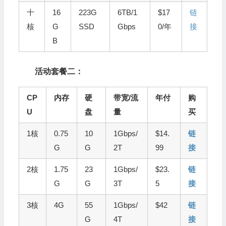
十
16
223G
6TB/1
$17
链
核
G
SSD
Gbps
0/年
接
B
活动套餐二：
CP
内存
硬
带宽/流
年付
购
U
盘
量
买
1核
0.75
10
1Gbps/
$14.
链
G
G
2T
99
接
2核
1.75
23
1Gbps/
$23.
链
G
G
3T
5
接
3核
4G
55
1Gbps/
$42
链
G
4T
接