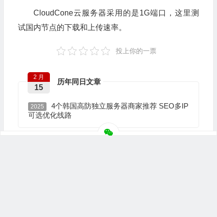
CloudCone云服务器采用的是1G端口，这里测
试国内节点的下载和上传速率。
投上你的一票
2 月
历年同日文章
15
4个韩国高防独立服务器商家推荐 SEO多IP
2025
可选优化线路
便宜年付VPS
CLOUDCONE VPS
弹性VPS
CloudCone
CloudCone 弹性IP