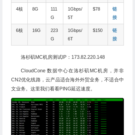
4核
8G
111
1Gbps/
$78
链
G
5T
接
6核
16G
223
1Gbps/
$150
链
G
6T
接
洛杉矶MC机房测试IP：173.82.220.148
CloudCone 数据中心在洛杉矶MC机房，并非
CN2优化线路，云产品适合海外外贸业务，不适合中
文业务。这里我们看看PING延迟速度。