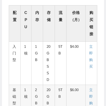
配
C
内
存
流
价格
购
置
P
存
储
量
（月）
买
U
链
接
入
1
1
20
5T
$4.00
立
门
核
G
G
B
即
型
B
B
购
S
买
S
D
基
1
2
20
5T
$6.00
立
础
核
G
G
B
即
型
B
B
购