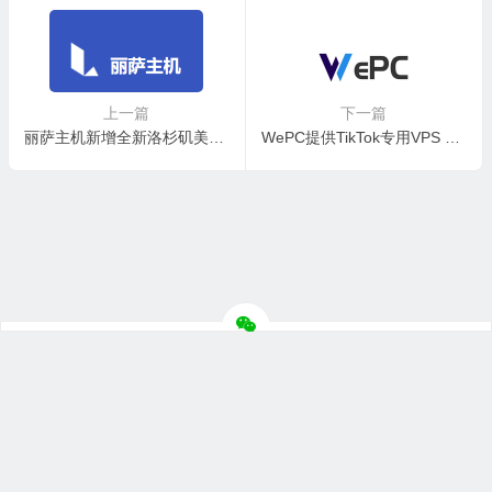
上一篇
下一篇
丽萨主机新增全新洛杉矶美国家庭宽带静态住宅IP VDS 解锁所有美区服务
WePC提供TikTok专用VPS 可选全球10+地区 家庭宽带网络原生IP地址
© 2026
主机评价网
版权所有
联系合作
网站地图
苏ICP备