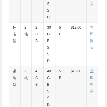
S
买
S
D
标
2
2
30
5T
$12.00
立
准
核
G
G
B
即
型
B
B
购
S
买
S
D
进
2
4
40
5T
$18.00
立
阶
核
G
G
B
即
型
B
B
购
S
买
S
D