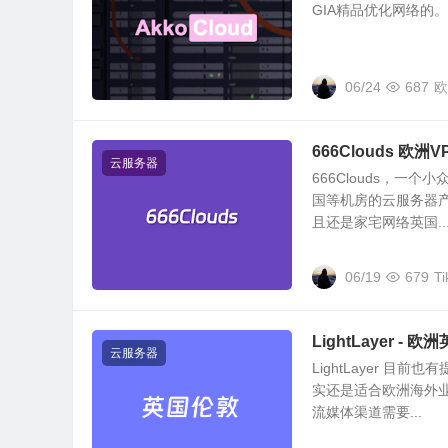
GIA精品优化网络的。在
06/24
687
欧
666Clouds 欧洲
云服务器
666Clouds，
国等机房的云服务器
且还是家宅网络英国..
06/19
679
T
LightLayer -
云服务器
LightLayer 
实还是适合欧洲海外
流媒体渠道需要...