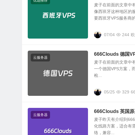
优选推荐
麦子在前面的文章中
像西班牙这种地区的
要西班牙VPS服务商的可
07/04
244
欧
666Clouds 德国
云服务器
麦子在前面的文章中有介
一个德国VPS方案，而
检...
05/25
329
6
666Clouds 
云服务器
麦子昨天有介绍到666
化线路方案，适合有需
络，兼容...