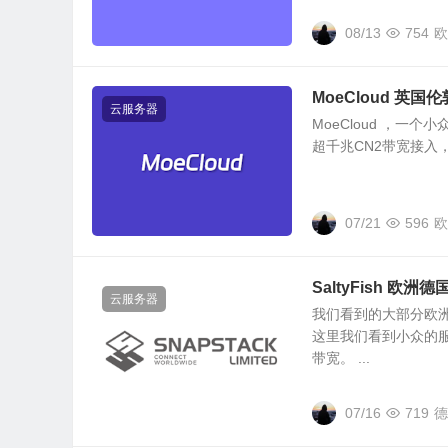
08/13
754
欧
MoeCloud 英国
云服务器
MoeCloud ，一
超千兆CN2带宽接入，
07/21
596
欧
SaltyFish 欧洲
云服务器
我们看到的大部分欧
这里我们看到小众的服务
带宽。 ...
07/16
719
德