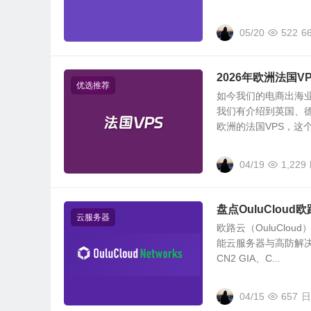
05/20
522
6
2026年欧洲法国
优选推荐
如今我们的电商出海
我们有介绍到英国、
欧洲的法国VPS，这个也
04/19
1,229
盘点OuluClou
云服务器
欧路云（OuluClo
能云服务器与高防解
CN2 GIA、C...
04/15
657
日