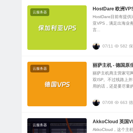
HostDare 欧
云服务器
HostDare目前有
亚VPS，满足出海业
言...
07/11
582
保
丽萨主机 - 德国原
云服务器
丽萨主机商主营家宅网
双ISP。不过线路上
用的话，还是要尽量的.
07/08
663
德
AkkoCloud 英
云服务器
AkkoCloud，这