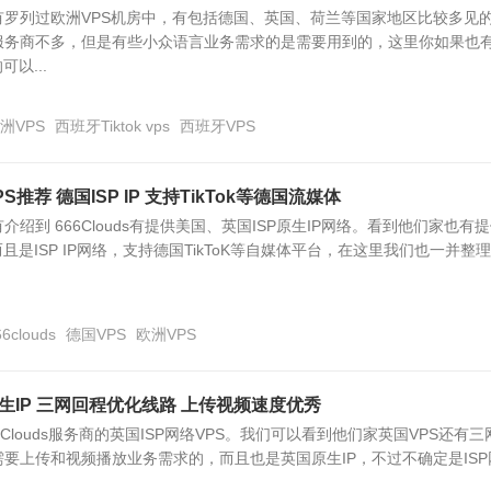
有罗列过欧洲VPS机房中，有包括德国、英国、荷兰等国家地区比较多见
服务商不多，但是有些小众语言业务需求的是需要用到的，这里你如果也
以...
洲VPS
西班牙Tiktok vps
西班牙VPS
VPS推荐 德国ISP IP 支持TikTok等德国流媒体
绍到 666Clouds有提供美国、英国ISP原生IP网络。看到他们家也有
且是ISP IP网络，支持德国TikToK等自媒体平台，在这里我们也一并整理
66clouds
德国VPS
欧洲VPS
英国原生IP 三网回程优化线路 上传视频速度优秀
Clouds服务商的英国ISP网络VPS。我们可以看到他们家英国VPS还有三
要上传和视频播放业务需求的，而且也是英国原生IP，不过不确定是ISP