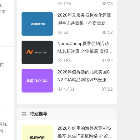
宽或流量模式
178
08/03
的。
有需
2026年云服务器标准化评测
脚本工具合集（不断更新完
善）
52
08/02
NameCheap夏季促销活动 -
域名新注册 企业邮局 虚拟主
机活动盘点
185
07/22
提供
2026年值得选的几款美国C
N2 GIA精品网络VPS云服务
器推荐
4,401
07/22
特别推荐
网优
2026年好用的海外家宽VPS
网
推荐 原生IP家庭网络 外贸电