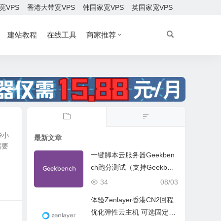
宽VPS
香港大带宽VPS
韩国家宽VPS
英国家宽VPS
建站教程
在线工具
商家推荐
些小
最新文章
需要
一键脚本云服务器Geekben
ch跑分测试（支持Geekben
ch 5 Geekbench 6 Geekbe
34
08/03
nch 7）
体验Zenlayer香港CN2回程
优化弹性云主机 可选固定带