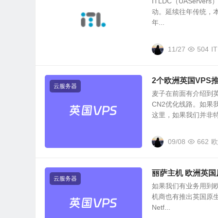
ITLDC（UASer
动。延续往年传统，本
年...
11/27
504
I
2个欧洲英国VPS推荐
云服务器
麦子在前面有介绍到
CN2优化线路。如果
这里，如果我们并非特别
09/08
662
欧
丽萨主机 欧洲英国原
云服务器
如果我们有业务用到欧
机商也有推出英国原生IP
Netf...