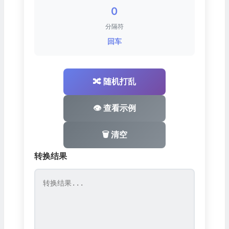
0
分隔符
回车
🔀 随机打乱
👁️ 查看示例
🗑️ 清空
转换结果