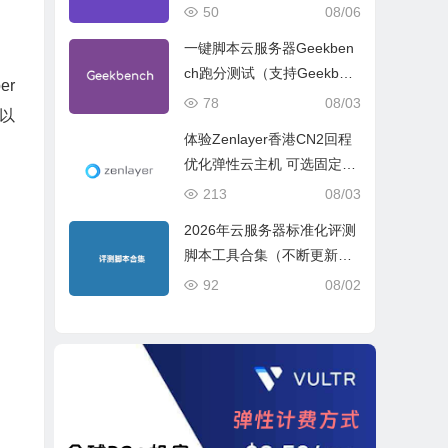
试、网络线路与购买建议
50
08/06
一键脚本云服务器Geekben
ch跑分测试（支持Geekben
r
ch 5 Geekbench 6 Geekbe
78
08/03
以
nch 7）
体验Zenlayer香港CN2回程
优化弹性云主机 可选固定带
宽或流量模式
213
08/03
2026年云服务器标准化评测
脚本工具合集（不断更新完
善）
92
08/02