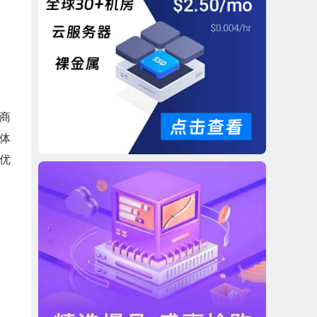
商
体
优